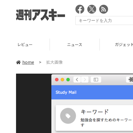
レビュー
ニュース
ガジェッ
home
>
拡大画像