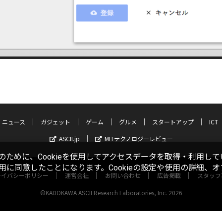
ニュース
ガジェット
ゲーム
グルメ
スタートアップ
ICT
ASCII.jp
MITテクノロジーレビュー
ために、Cookieを使用してアクセスデータを取得・利用して
使用に同意したことになります。Cookieの設定や使用の詳細、
ライバシーポリシー
運営会社
お問い合わせ
広告掲載
スタッフ
©KADOKAWA ASCII Research Laboratories, Inc. 2026