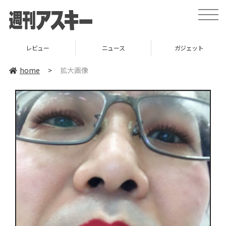
toggle
naviga
レビュー
ニュース
ガジェット
home
>
拡大画像