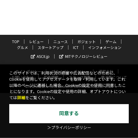
TOP
レビュー
ニュース
ガジェット
ゲーム
グルメ
スタートアップ
ICT
インフォメーション
ASCII.jp
MITテクノロジーレビュー
サイトポリシー
プライバシーポリシー
運営会社
このサイトでは、利用状況の把握や広告配信などのために、
お問い合わせ
広告掲載
スタッフ募集
電子版について
Cookieを使用してアクセスデータを取得・利用しています。これ
以降のページに遷移した場合、Cookieの設定や使用に同意したこ
©KADOKAWA ASCII Research Laboratories, Inc. 2026
とになります。Cookieの設定や使用の詳細、オプトアウトについ
ては
詳細
をご覧ください。
同意する
＞プライバシーポリシー