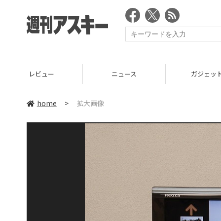
レビュー
ニュース
ガジェッ
home
>
拡大画像