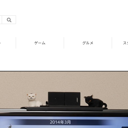
ト
ゲーム
グルメ
ス