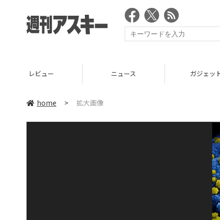
レビュー
ニュース
ガジェッ
home
>
拡大画像