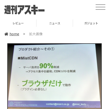
toggle
naviga
レビュー
ニュース
ガジェット
home
>
拡大画像