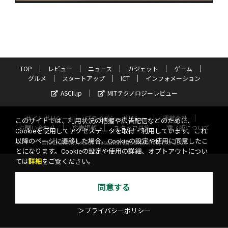
TOP
レビュー
ニュース
ガジェット
ゲーム
グルメ
スタートアップ
ICT
インフォメーション
ASCII.jp
MITテクノロジーレビュー
サイトポリシー
プライバシーポリシー
運営会社
このサイトでは、利用状況の把握や広告配信などのために、
お問い合わせ
広告掲載
スタッフ募集
電子版について
Cookieを使用してアクセスデータを取得・利用しています。これ
以降のページに遷移した場合、Cookieの設定や使用に同意したこ
©KADOKAWA ASCII Research Laboratories, Inc. 2026
とになります。Cookieの設定や使用の詳細、オプトアウトについ
ては
詳細
をご覧ください。
同意する
＞プライバシーポリシー