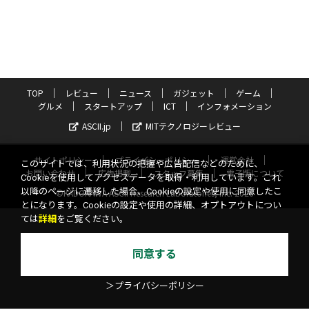
TOP
レビュー
ニュース
ガジェット
ゲーム
グルメ
スタートアップ
ICT
インフォメーション
ASCII.jp
MITテクノロジーレビュー
サイトポリシー
プライバシーポリシー
運営会社
このサイトでは、利用状況の把握や広告配信などのために、
お問い合わせ
広告掲載
スタッフ募集
電子版について
Cookieを使用してアクセスデータを取得・利用しています。これ
以降のページに遷移した場合、Cookieの設定や使用に同意したこ
©KADOKAWA ASCII Research Laboratories, Inc. 2026
とになります。Cookieの設定や使用の詳細、オプトアウトについ
ては
詳細
をご覧ください。
同意する
＞プライバシーポリシー