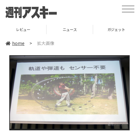
toggle
naviga
レビュー
ニュース
ガジェット
home
>
拡大画像