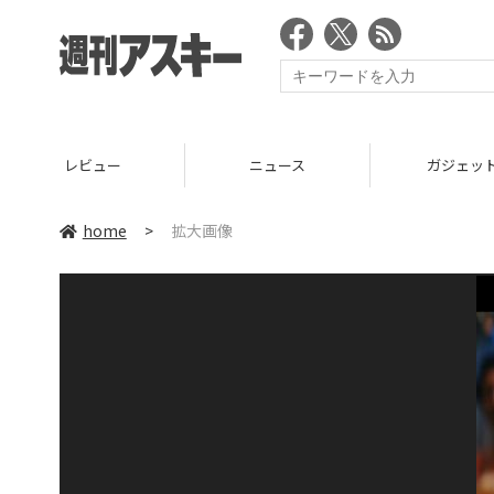
レビュー
ニュース
ガジェッ
home
>
拡大画像