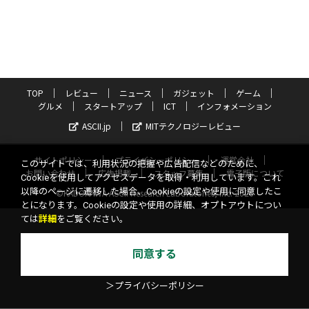
TOP
レビュー
ニュース
ガジェット
ゲーム
グルメ
スタートアップ
ICT
インフォメーション
ASCII.jp
MITテクノロジーレビュー
サイトポリシー
プライバシーポリシー
運営会社
このサイトでは、利用状況の把握や広告配信などのために、
お問い合わせ
広告掲載
スタッフ募集
電子版について
Cookieを使用してアクセスデータを取得・利用しています。これ
以降のページに遷移した場合、Cookieの設定や使用に同意したこ
©KADOKAWA ASCII Research Laboratories, Inc. 2026
とになります。Cookieの設定や使用の詳細、オプトアウトについ
ては
詳細
をご覧ください。
同意する
＞プライバシーポリシー