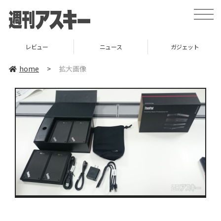
toggle
naviga
レビュー
ニュース
ガジェット
home
>
拡大画像