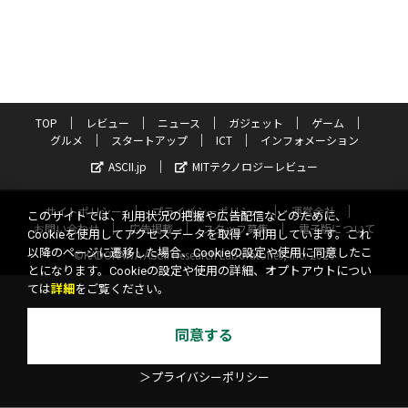
TOP
レビュー
ニュース
ガジェット
ゲーム
グルメ
スタートアップ
ICT
インフォメーション
ASCII.jp
MITテクノロジーレビュー
サイトポリシー
プライバシーポリシー
運営会社
このサイトでは、利用状況の把握や広告配信などのために、
お問い合わせ
広告掲載
スタッフ募集
電子版について
Cookieを使用してアクセスデータを取得・利用しています。これ
以降のページに遷移した場合、Cookieの設定や使用に同意したこ
©KADOKAWA ASCII Research Laboratories, Inc. 2026
とになります。Cookieの設定や使用の詳細、オプトアウトについ
ては
詳細
をご覧ください。
同意する
＞プライバシーポリシー