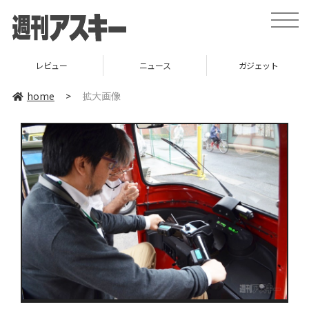
toggle
naviga
レビュー
ニュース
ガジェット
home
>
拡大画像