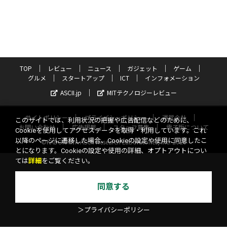
TOP
レビュー
ニュース
ガジェット
ゲーム
グルメ
スタートアップ
ICT
インフォメーション
ASCII.jp
MITテクノロジーレビュー
サイトポリシー
プライバシーポリシー
運営会社
このサイトでは、利用状況の把握や広告配信などのために、
お問い合わせ
広告掲載
スタッフ募集
電子版について
Cookieを使用してアクセスデータを取得・利用しています。これ
以降のページに遷移した場合、Cookieの設定や使用に同意したこ
©KADOKAWA ASCII Research Laboratories, Inc. 2026
とになります。Cookieの設定や使用の詳細、オプトアウトについ
ては
詳細
をご覧ください。
同意する
＞プライバシーポリシー