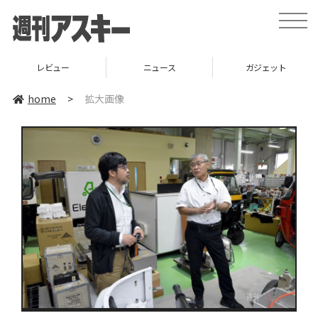
toggle
naviga
レビュー
ニュース
ガジェット
home
>
拡大画像