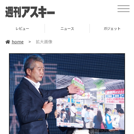
toggle
naviga
レビュー
ニュース
ガジェット
home
>
拡大画像