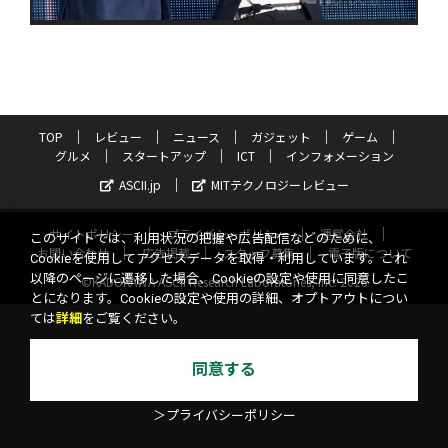
TOP
レビュー
ニュース
ガジェット
ゲーム
グルメ
スタートアップ
ICT
インフォメーション
ASCII.jp
MITテクノロジーレビュー
サイトポリシー
プライバシーポリシー
運営会社
このサイトでは、利用状況の把握や広告配信などのために、
お問い合わせ
広告掲載
スタッフ募集
電子版について
Cookieを使用してアクセスデータを取得・利用しています。これ
以降のページに遷移した場合、Cookieの設定や使用に同意したこ
©KADOKAWA ASCII Research Laboratories, Inc. 2026
とになります。Cookieの設定や使用の詳細、オプトアウトについ
ては
詳細
をご覧ください。
同意する
＞プライバシーポリシー