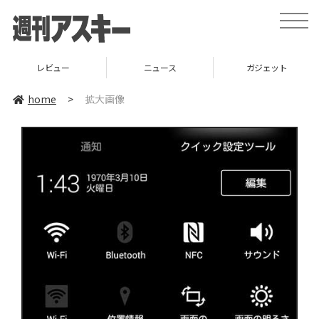
toggle
naviga
レビュー
ニュース
ガジェット
home
>
拡大画像