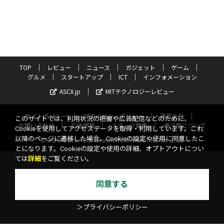
TOP
レビュー
ニュース
ガジェット
ゲーム
グルメ
スタートアップ
ICT
インフォメーション
ASCII.jp
MITテクノロジーレビュー
サイトポリシー
プライバシーポリシー
運営会社
このサイトでは、利用状況の把握や広告配信などのために、
お問い合わせ
広告掲載
スタッフ募集
電子版について
Cookieを使用してアクセスデータを取得・利用しています。これ
以降のページに遷移した場合、Cookieの設定や使用に同意したこ
©KADOKAWA ASCII Research Laboratories, Inc. 2026
とになります。Cookieの設定や使用の詳細、オプトアウトについ
ては
詳細
をご覧ください。
同意する
＞プライバシーポリシー