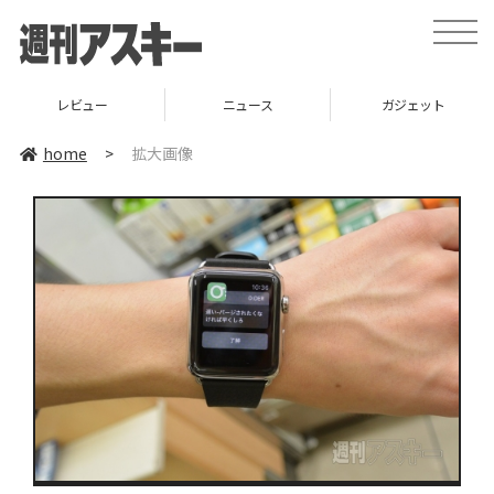
toggle
naviga
レビュー
ニュース
ガジェット
home
>
拡大画像