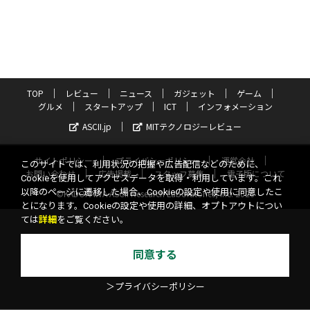
TOP
レビュー
ニュース
ガジェット
ゲーム
グルメ
スタートアップ
ICT
インフォメーション
ASCII.jp
MITテクノロジーレビュー
サイトポリシー
プライバシーポリシー
運営会社
このサイトでは、利用状況の把握や広告配信などのために、
お問い合わせ
広告掲載
スタッフ募集
電子版について
Cookieを使用してアクセスデータを取得・利用しています。これ
以降のページに遷移した場合、Cookieの設定や使用に同意したこ
©KADOKAWA ASCII Research Laboratories, Inc. 2026
とになります。Cookieの設定や使用の詳細、オプトアウトについ
ては
詳細
をご覧ください。
同意する
＞プライバシーポリシー