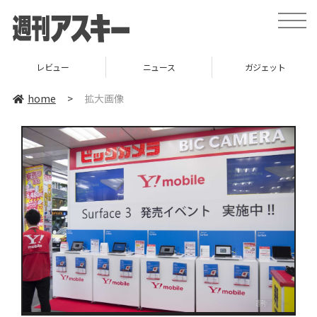
toggle
naviga
レビュー
ニュース
ガジェット
home
>
拡大画像