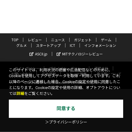
TOP
レビュー
ニュース
ガジェット
ゲーム
グルメ
スタートアップ
ICT
インフォメーション
ASCII.jp
MITテクノロジーレビュー
サイトポリシー
プライバシーポリシー
運営会社
このサイトでは、利用状況の把握や広告配信などのために、
お問い合わせ
広告掲載
スタッフ募集
電子版について
Cookieを使用してアクセスデータを取得・利用しています。これ
以降のページに遷移した場合、Cookieの設定や使用に同意したこ
©KADOKAWA ASCII Research Laboratories, Inc. 2026
とになります。Cookieの設定や使用の詳細、オプトアウトについ
ては
詳細
をご覧ください。
同意する
＞プライバシーポリシー