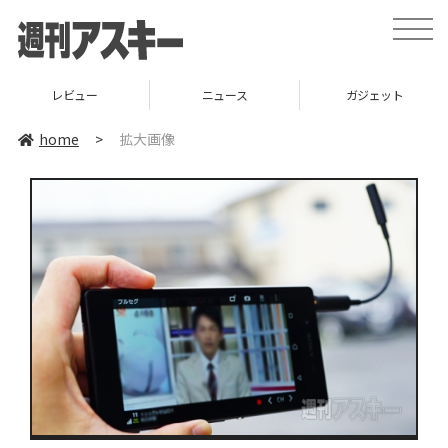
toggle
naviga
レビュー
ニュース
ガジェット
home
>
拡大画像