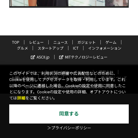
TOP
レビュー
ニュース
ガジェット
ゲーム
グルメ
スタートアップ
ICT
インフォメーション
ASCII.jp
MITテクノロジーレビュー
サイトポリシー
プライバシーポリシー
運営会社
このサイトでは、利用状況の把握や広告配信などのために、
お問い合わせ
広告掲載
スタッフ募集
電子版について
Cookieを使用してアクセスデータを取得・利用しています。これ
以降のページに遷移した場合、Cookieの設定や使用に同意したこ
©KADOKAWA ASCII Research Laboratories, Inc. 2026
とになります。Cookieの設定や使用の詳細、オプトアウトについ
ては
詳細
をご覧ください。
同意する
＞プライバシーポリシー