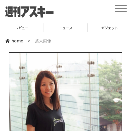
toggle
naviga
レビュー
ニュース
ガジェット
home
>
拡大画像