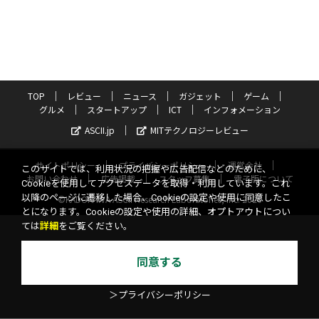
TOP
レビュー
ニュース
ガジェット
ゲーム
グルメ
スタートアップ
ICT
インフォメーション
ASCII.jp
MITテクノロジーレビュー
サイトポリシー
プライバシーポリシー
運営会社
このサイトでは、利用状況の把握や広告配信などのために、
お問い合わせ
広告掲載
スタッフ募集
電子版について
Cookieを使用してアクセスデータを取得・利用しています。これ
以降のページに遷移した場合、Cookieの設定や使用に同意したこ
©KADOKAWA ASCII Research Laboratories, Inc. 2026
とになります。Cookieの設定や使用の詳細、オプトアウトについ
ては
詳細
をご覧ください。
同意する
＞プライバシーポリシー