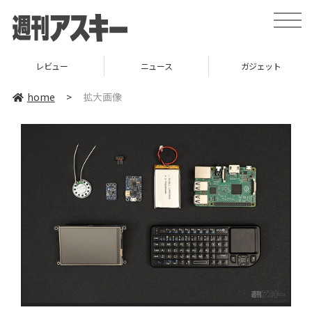
toggle
naviga
レビュー
ニュース
ガジェット
home
>
拡大画像