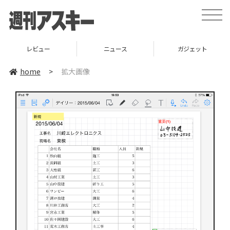
toggle
naviga
レビュー
ニュース
ガジェット
home
>
拡大画像