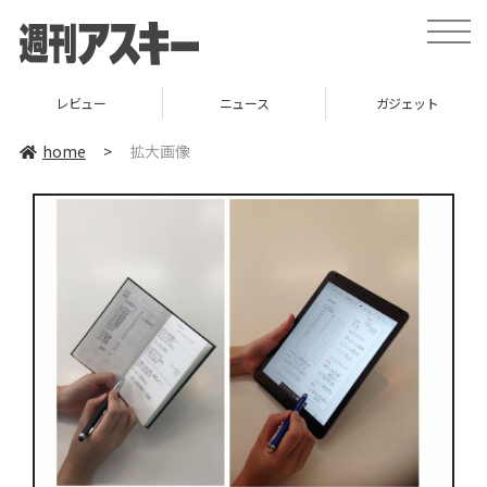
toggle
naviga
レビュー
ニュース
ガジェット
home
>
拡大画像