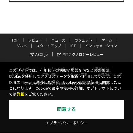
TOP
レビュー
ニュース
ガジェット
ゲーム
グルメ
スタートアップ
ICT
インフォメーション
ASCII.jp
MITテクノロジーレビュー
サイトポリシー
プライバシーポリシー
運営会社
このサイトでは、利用状況の把握や広告配信などのために、
お問い合わせ
広告掲載
スタッフ募集
電子版について
Cookieを使用してアクセスデータを取得・利用しています。これ
以降のページに遷移した場合、Cookieの設定や使用に同意したこ
©KADOKAWA ASCII Research Laboratories, Inc. 2026
とになります。Cookieの設定や使用の詳細、オプトアウトについ
ては
詳細
をご覧ください。
同意する
＞プライバシーポリシー