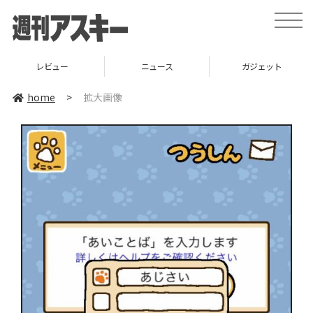
toggle
naviga
レビュー
ニュース
ガジェット
home
>
拡大画像