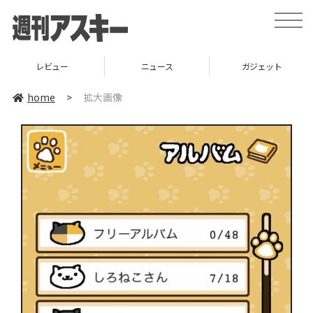
toggle
naviga
レビュー
ニュース
ガジェット
home
>
拡大画像