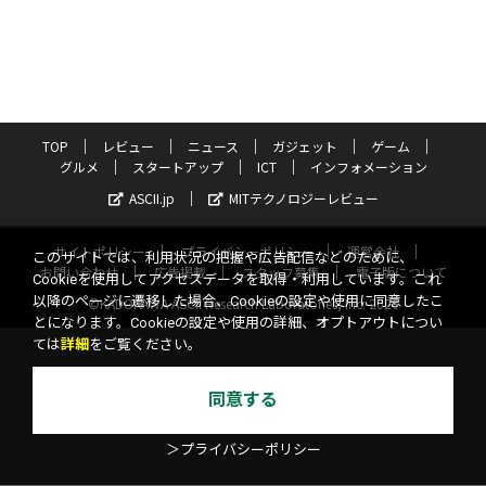
TOP
レビュー
ニュース
ガジェット
ゲーム
グルメ
スタートアップ
ICT
インフォメーション
ASCII.jp
MITテクノロジーレビュー
サイトポリシー
プライバシーポリシー
運営会社
このサイトでは、利用状況の把握や広告配信などのために、
お問い合わせ
広告掲載
スタッフ募集
電子版について
Cookieを使用してアクセスデータを取得・利用しています。これ
以降のページに遷移した場合、Cookieの設定や使用に同意したこ
©KADOKAWA ASCII Research Laboratories, Inc. 2026
とになります。Cookieの設定や使用の詳細、オプトアウトについ
ては
詳細
をご覧ください。
同意する
＞プライバシーポリシー