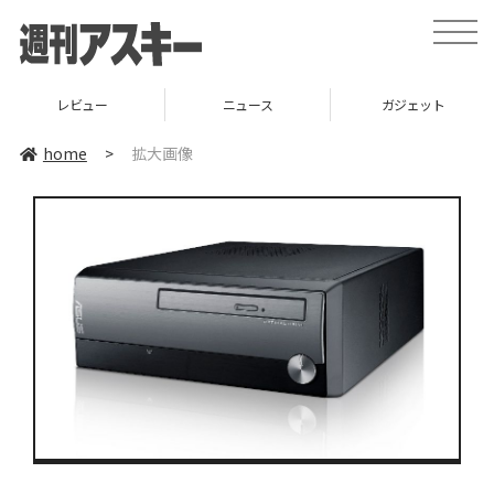
toggle
naviga
レビュー
ニュース
ガジェット
home
>
拡大画像