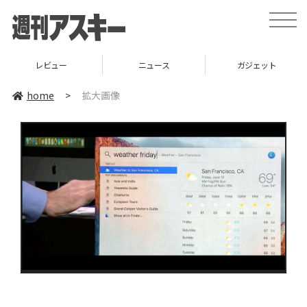
toggle
naviga
レビュー
ニュース
ガジェット
home
>
拡大画像