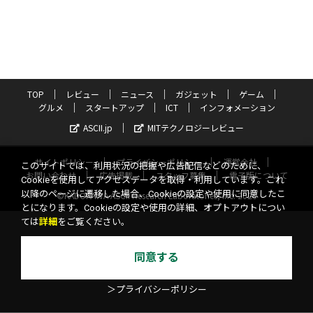
TOP
レビュー
ニュース
ガジェット
ゲーム
グルメ
スタートアップ
ICT
インフォメーション
ASCII.jp
MITテクノロジーレビュー
サイトポリシー
プライバシーポリシー
運営会社
このサイトでは、利用状況の把握や広告配信などのために、
お問い合わせ
広告掲載
スタッフ募集
電子版について
Cookieを使用してアクセスデータを取得・利用しています。これ
以降のページに遷移した場合、Cookieの設定や使用に同意したこ
©KADOKAWA ASCII Research Laboratories, Inc. 2026
とになります。Cookieの設定や使用の詳細、オプトアウトについ
ては
詳細
をご覧ください。
同意する
＞プライバシーポリシー