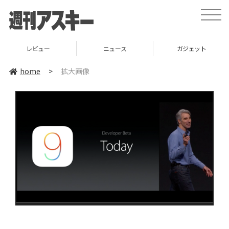
toggle
naviga
レビュー
ニュース
ガジェット
home
>
拡大画像