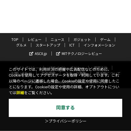
TOP
レビュー
ニュース
ガジェット
ゲーム
グルメ
スタートアップ
ICT
インフォメーション
ASCII.jp
MITテクノロジーレビュー
サイトポリシー
プライバシーポリシー
運営会社
このサイトでは、利用状況の把握や広告配信などのために、
お問い合わせ
広告掲載
スタッフ募集
電子版について
Cookieを使用してアクセスデータを取得・利用しています。これ
以降のページに遷移した場合、Cookieの設定や使用に同意したこ
©KADOKAWA ASCII Research Laboratories, Inc. 2026
とになります。Cookieの設定や使用の詳細、オプトアウトについ
ては
詳細
をご覧ください。
同意する
＞プライバシーポリシー