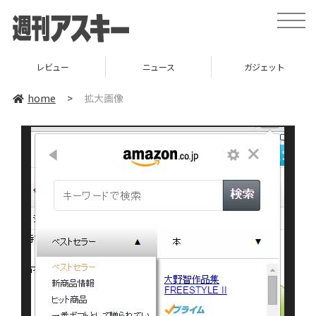
toggle
naviga
レビュー
ニュース
ガジェット
home
>
拡大画像