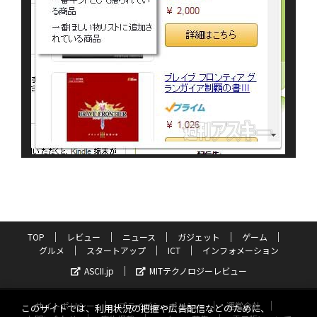
TOP
レビュー
ニュース
ガジェット
ゲーム
グルメ
スタートアップ
ICT
インフォメーション
ASCII.jp
MITテクノロジーレビュー
サイトポリシー
プライバシーポリシー
運営会社
このサイトでは、利用状況の把握や広告配信などのために、