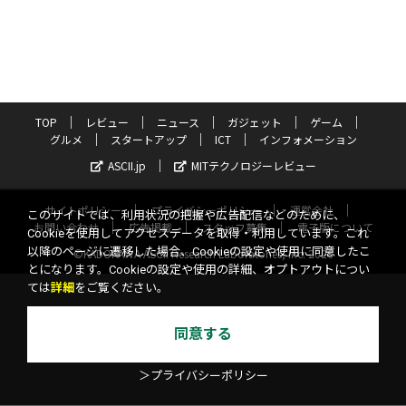
TOP
レビュー
ニュース
ガジェット
ゲーム
グルメ
スタートアップ
ICT
インフォメーション
ASCII.jp
MITテクノロジーレビュー
サイトポリシー
プライバシーポリシー
運営会社
このサイトでは、利用状況の把握や広告配信などのために、
お問い合わせ
広告掲載
スタッフ募集
電子版について
Cookieを使用してアクセスデータを取得・利用しています。これ
以降のページに遷移した場合、Cookieの設定や使用に同意したこ
©KADOKAWA ASCII Research Laboratories, Inc. 2026
とになります。Cookieの設定や使用の詳細、オプトアウトについ
ては
詳細
をご覧ください。
同意する
＞プライバシーポリシー