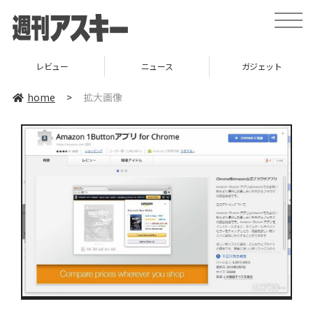
toggle
naviga
レビュー
ニュース
ガジェット
home
>
拡大画像