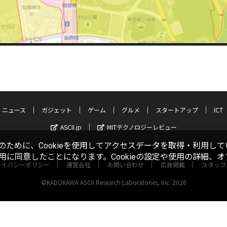
ニュース
ガジェット
ゲーム
グルメ
スタートアップ
ICT
ASCII.jp
MITテクノロジーレビュー
ために、Cookieを使用してアクセスデータを取得・利用して
使用に同意したことになります。Cookieの設定や使用の詳細、
ライバシーポリシー
運営会社
お問い合わせ
広告掲載
スタッフ
©KADOKAWA ASCII Research Laboratories, Inc. 2026