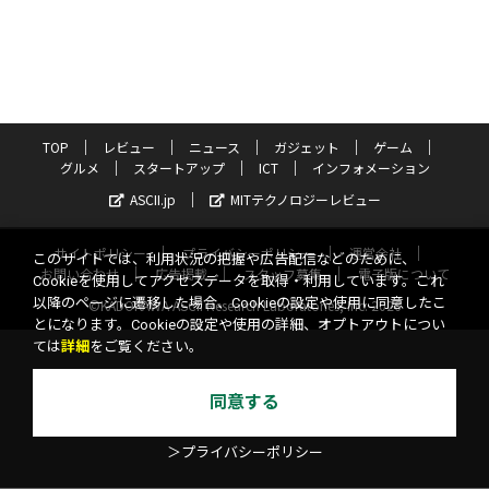
TOP
レビュー
ニュース
ガジェット
ゲーム
グルメ
スタートアップ
ICT
インフォメーション
ASCII.jp
MITテクノロジーレビュー
サイトポリシー
プライバシーポリシー
運営会社
このサイトでは、利用状況の把握や広告配信などのために、
お問い合わせ
広告掲載
スタッフ募集
電子版について
Cookieを使用してアクセスデータを取得・利用しています。これ
以降のページに遷移した場合、Cookieの設定や使用に同意したこ
©KADOKAWA ASCII Research Laboratories, Inc. 2026
とになります。Cookieの設定や使用の詳細、オプトアウトについ
ては
詳細
をご覧ください。
同意する
＞プライバシーポリシー