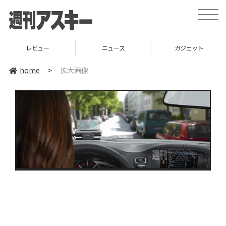
toggle
naviga
レビュー
ニュース
ガジェット
home
>
拡大画像