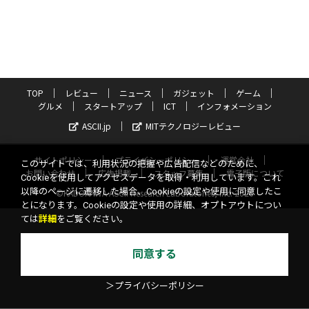
TOP
レビュー
ニュース
ガジェット
ゲーム
グルメ
スタートアップ
ICT
インフォメーション
ASCII.jp
MITテクノロジーレビュー
サイトポリシー
プライバシーポリシー
運営会社
このサイトでは、利用状況の把握や広告配信などのために、
お問い合わせ
広告掲載
スタッフ募集
電子版について
Cookieを使用してアクセスデータを取得・利用しています。これ
以降のページに遷移した場合、Cookieの設定や使用に同意したこ
©KADOKAWA ASCII Research Laboratories, Inc. 2026
とになります。Cookieの設定や使用の詳細、オプトアウトについ
ては
詳細
をご覧ください。
同意する
＞プライバシーポリシー