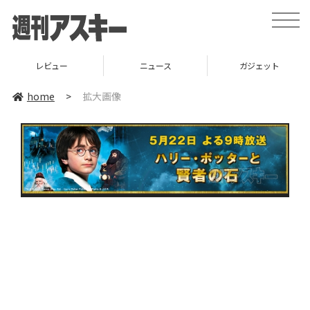
toggle
naviga
レビュー
ニュース
ガジェット
home
>
拡大画像