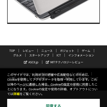
TOP
レビュー
ニュース
ガジェット
ゲーム
グルメ
スタートアップ
ICT
インフォメーション
ASCII.jp
MITテクノロジーレビュー
サイトポリシー
プライバシーポリシー
運営会社
このサイトでは、利用状況の把握や広告配信などのために、
お問い合わせ
広告掲載
スタッフ募集
電子版について
Cookieを使用してアクセスデータを取得・利用しています。これ
以降のページに遷移した場合、Cookieの設定や使用に同意したこ
©KADOKAWA ASCII Research Laboratories, Inc. 2026
とになります。Cookieの設定や使用の詳細、オプトアウトについ
ては
詳細
をご覧ください。
同意する