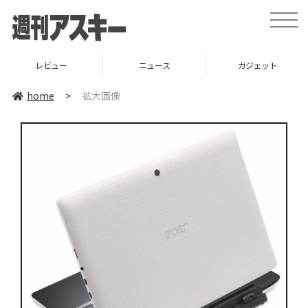
toggle
naviga
レビュー
ニュース
ガジェット
home
>
拡大画像