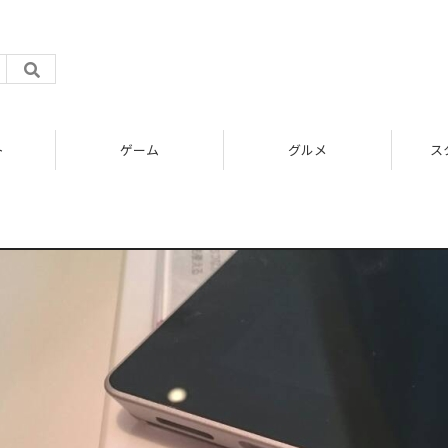
ト
ゲーム
グルメ
ス