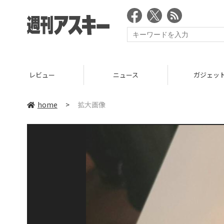
レビュー
ニュース
ガジェッ
home
>
拡大画像