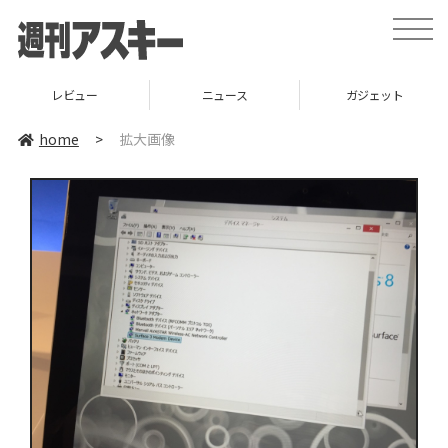
toggle
naviga
レビュー
ニュース
ガジェット
home
>
拡大画像