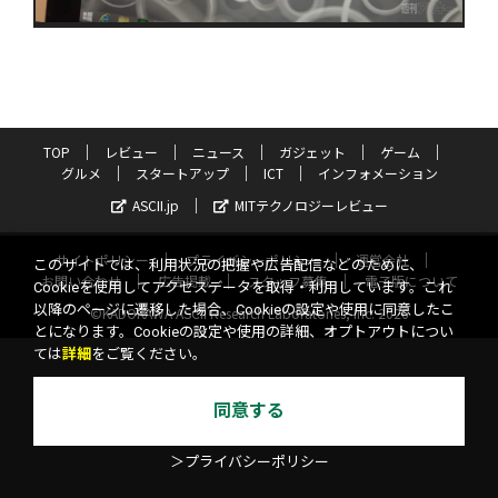
TOP
レビュー
ニュース
ガジェット
ゲーム
グルメ
スタートアップ
ICT
インフォメーション
ASCII.jp
MITテクノロジーレビュー
サイトポリシー
プライバシーポリシー
運営会社
このサイトでは、利用状況の把握や広告配信などのために、
お問い合わせ
広告掲載
スタッフ募集
電子版について
Cookieを使用してアクセスデータを取得・利用しています。これ
以降のページに遷移した場合、Cookieの設定や使用に同意したこ
©KADOKAWA ASCII Research Laboratories, Inc. 2026
とになります。Cookieの設定や使用の詳細、オプトアウトについ
ては
詳細
をご覧ください。
同意する
＞プライバシーポリシー