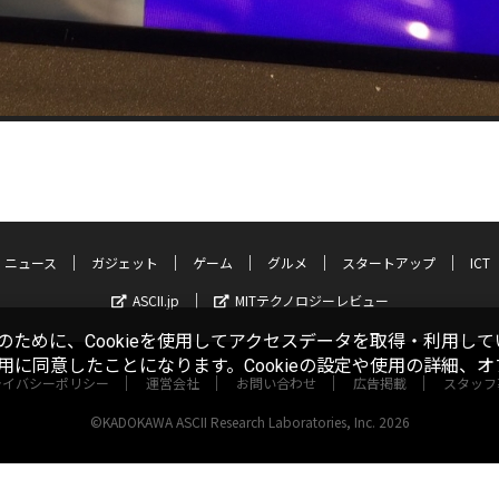
ニュース
ガジェット
ゲーム
グルメ
スタートアップ
ICT
ASCII.jp
MITテクノロジーレビュー
ために、Cookieを使用してアクセスデータを取得・利用して
使用に同意したことになります。Cookieの設定や使用の詳細、
ライバシーポリシー
運営会社
お問い合わせ
広告掲載
スタッフ
©KADOKAWA ASCII Research Laboratories, Inc. 2026