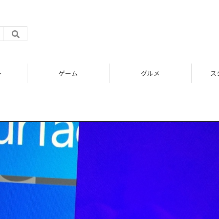
ト
ゲーム
グルメ
ス