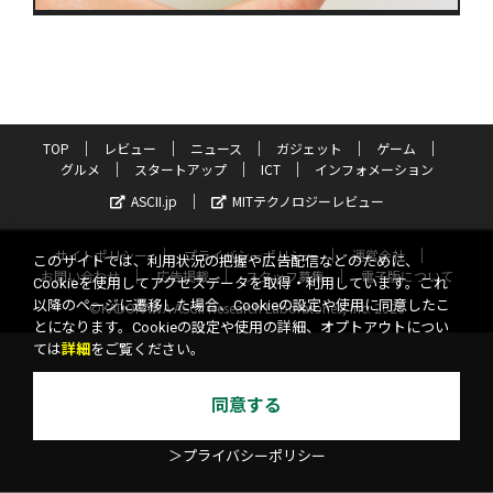
TOP
レビュー
ニュース
ガジェット
ゲーム
グルメ
スタートアップ
ICT
インフォメーション
ASCII.jp
MITテクノロジーレビュー
サイトポリシー
プライバシーポリシー
運営会社
このサイトでは、利用状況の把握や広告配信などのために、
お問い合わせ
広告掲載
スタッフ募集
電子版について
Cookieを使用してアクセスデータを取得・利用しています。これ
以降のページに遷移した場合、Cookieの設定や使用に同意したこ
©KADOKAWA ASCII Research Laboratories, Inc. 2026
とになります。Cookieの設定や使用の詳細、オプトアウトについ
ては
詳細
をご覧ください。
同意する
＞プライバシーポリシー