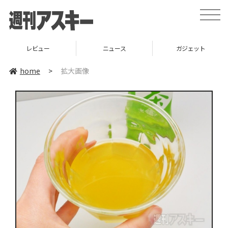
toggle
naviga
レビュー
ニュース
ガジェット
home
>
拡大画像