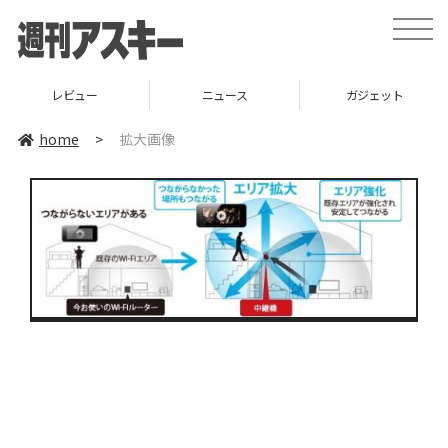
toggle
naviga
レビュー
ニュース
ガジェット
home
>
拡大画像