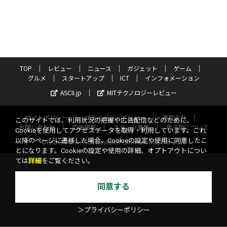
TOP
レビュー
ニュース
ガジェット
ゲーム
グルメ
スタートアップ
ICT
インフォメーション
ASCII.jp
MITテクノロジーレビュー
サイトポリシー
プライバシーポリシー
運営会社
このサイトでは、利用状況の把握や広告配信などのために、
お問い合わせ
広告掲載
スタッフ募集
電子版について
Cookieを使用してアクセスデータを取得・利用しています。これ
以降のページに遷移した場合、Cookieの設定や使用に同意したこ
©KADOKAWA ASCII Research Laboratories, Inc. 2026
とになります。Cookieの設定や使用の詳細、オプトアウトについ
ては
詳細
をご覧ください。
同意する
＞プライバシーポリシー