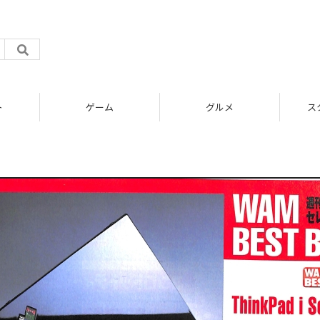
ト
ゲーム
グルメ
ス