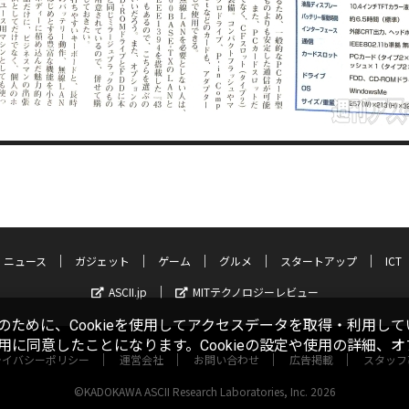
ニュース
ガジェット
ゲーム
グルメ
スタートアップ
ICT
ASCII.jp
MITテクノロジーレビュー
ために、Cookieを使用してアクセスデータを取得・利用して
使用に同意したことになります。Cookieの設定や使用の詳細、
ライバシーポリシー
運営会社
お問い合わせ
広告掲載
スタッフ
©KADOKAWA ASCII Research Laboratories, Inc. 2026