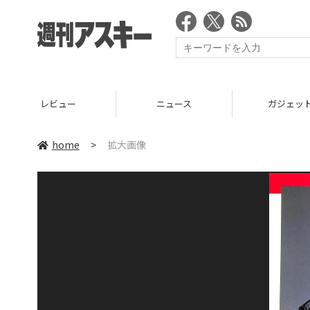
レビュー
ニュース
ガジェッ
home
>
拡大画像