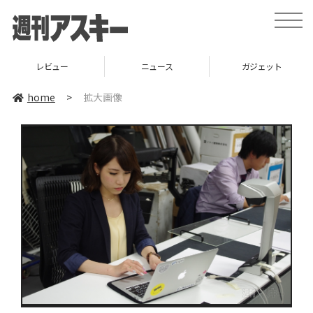
toggle
naviga
レビュー
ニュース
ガジェット
home
>
拡大画像