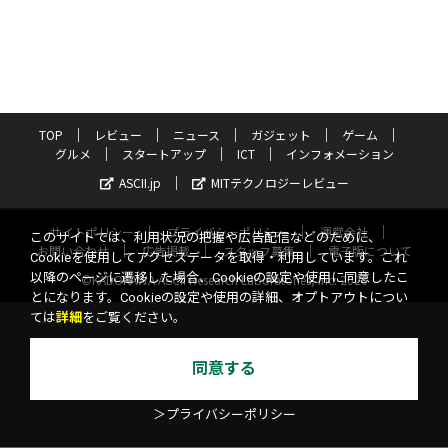
TOP
レビュー
ニュース
ガジェット
ゲーム
グルメ
スタートアップ
ICT
インフォメーション
ASCII.jp
MITテクノロジーレビュー
サイトポリシー
プライバシーポリシー
運営会社
このサイトでは、利用状況の把握や広告配信などのために、
お問い合わせ
広告掲載
スタッフ募集
電子版について
Cookieを使用してアクセスデータを取得・利用しています。これ
以降のページに遷移した場合、Cookieの設定や使用に同意したこ
©KADOKAWA ASCII Research Laboratories, Inc. 2026
とになります。Cookieの設定や使用の詳細、オプトアウトについ
ては
詳細
をご覧ください。
同意する
＞プライバシーポリシー