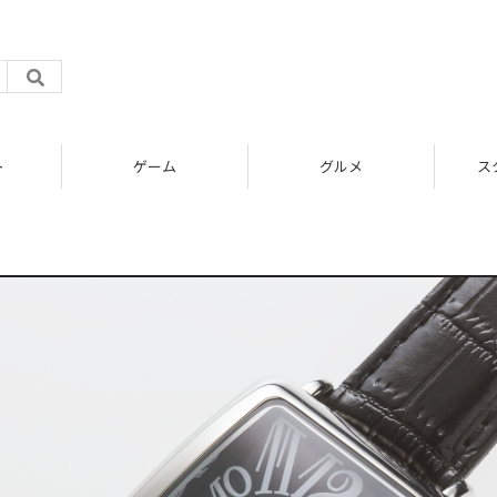
ト
ゲーム
グルメ
ス