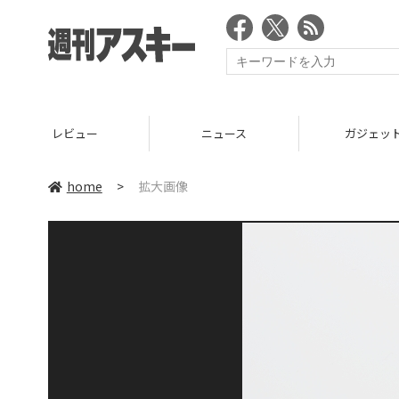
レビュー
ニュース
ガジェッ
home
>
拡大画像