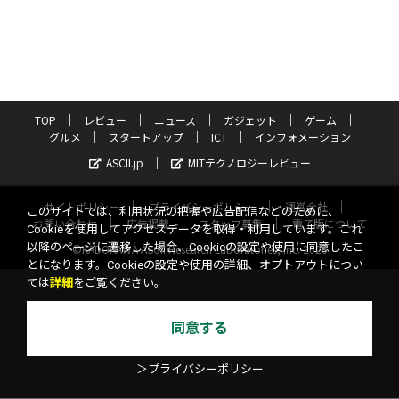
TOP
レビュー
ニュース
ガジェット
ゲーム
グルメ
スタートアップ
ICT
インフォメーション
ASCII.jp
MITテクノロジーレビュー
サイトポリシー
プライバシーポリシー
運営会社
このサイトでは、利用状況の把握や広告配信などのために、
お問い合わせ
広告掲載
スタッフ募集
電子版について
Cookieを使用してアクセスデータを取得・利用しています。これ
以降のページに遷移した場合、Cookieの設定や使用に同意したこ
©KADOKAWA ASCII Research Laboratories, Inc. 2026
とになります。Cookieの設定や使用の詳細、オプトアウトについ
ては
詳細
をご覧ください。
同意する
＞プライバシーポリシー