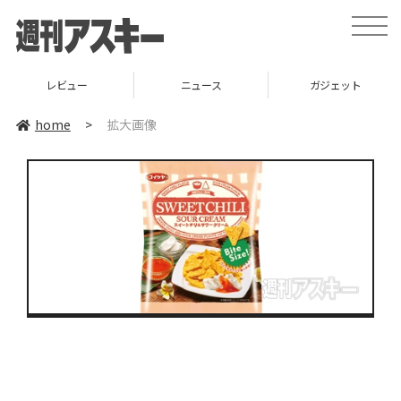
toggle
naviga
レビュー
ニュース
ガジェット
home
>
拡大画像