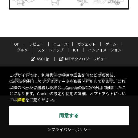
TOP
レビュー
ニュース
ガジェット
ゲーム
グルメ
スタートアップ
ICT
インフォメーション
ASCII.jp
MITテクノロジーレビュー
サイトポリシー
プライバシーポリシー
運営会社
このサイトでは、利用状況の把握や広告配信などのために、
お問い合わせ
広告掲載
スタッフ募集
電子版について
Cookieを使用してアクセスデータを取得・利用しています。これ
以降のページに遷移した場合、Cookieの設定や使用に同意したこ
©KADOKAWA ASCII Research Laboratories, Inc. 2026
とになります。Cookieの設定や使用の詳細、オプトアウトについ
ては
詳細
をご覧ください。
同意する
＞プライバシーポリシー