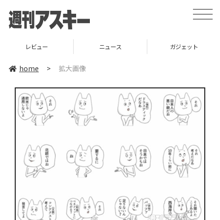
toggle
naviga
レビュー
ニュース
ガジェット
home
>
拡大画像