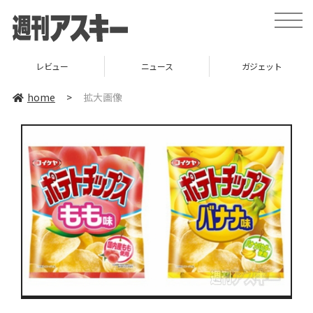
toggle
naviga
レビュー
ニュース
ガジェット
home
>
拡大画像