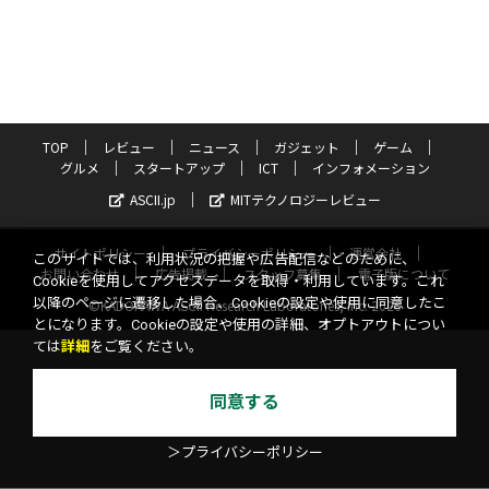
TOP
レビュー
ニュース
ガジェット
ゲーム
グルメ
スタートアップ
ICT
インフォメーション
ASCII.jp
MITテクノロジーレビュー
サイトポリシー
プライバシーポリシー
運営会社
このサイトでは、利用状況の把握や広告配信などのために、
お問い合わせ
広告掲載
スタッフ募集
電子版について
Cookieを使用してアクセスデータを取得・利用しています。これ
以降のページに遷移した場合、Cookieの設定や使用に同意したこ
©KADOKAWA ASCII Research Laboratories, Inc. 2026
とになります。Cookieの設定や使用の詳細、オプトアウトについ
ては
詳細
をご覧ください。
同意する
＞プライバシーポリシー