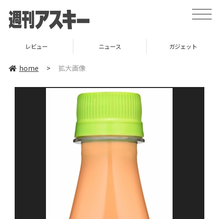
toggle
naviga
レビュー
ニュース
ガジェット
home
>
拡大画像