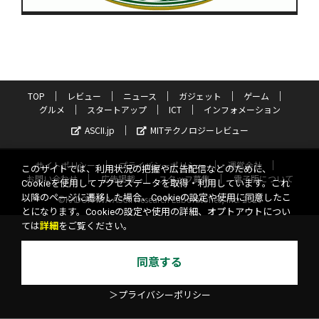
TOP
レビュー
ニュース
ガジェット
ゲーム
グルメ
スタートアップ
ICT
インフォメーション
ASCII.jp
MITテクノロジーレビュー
サイトポリシー
プライバシーポリシー
運営会社
このサイトでは、利用状況の把握や広告配信などのために、
お問い合わせ
広告掲載
スタッフ募集
電子版について
Cookieを使用してアクセスデータを取得・利用しています。これ
以降のページに遷移した場合、Cookieの設定や使用に同意したこ
©KADOKAWA ASCII Research Laboratories, Inc. 2026
とになります。Cookieの設定や使用の詳細、オプトアウトについ
ては
詳細
をご覧ください。
同意する
＞プライバシーポリシー