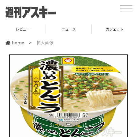
toggle
naviga
レビュー
ニュース
ガジェット
home
>
拡大画像