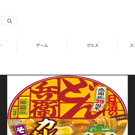
ト
ゲーム
グルメ
ス