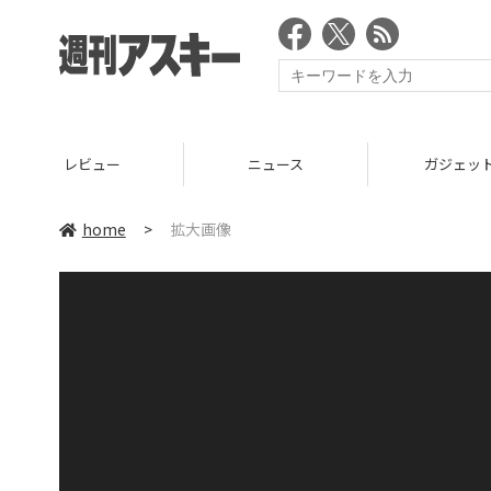
レビュー
ニュース
ガジェッ
home
>
拡大画像