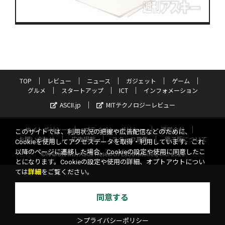
TOP
レビュー
ニュース
ガジェット
ゲーム
グルメ
スタートアップ
ICT
インフォメーション
ASCII.jp
MITテクノロジーレビュー
サイトポリシー
プライバシーポリシー
運営会社
このサイトでは、利用状況の把握や広告配信などのために、
お問い合わせ
広告掲載
スタッフ募集
電子版について
Cookieを使用してアクセスデータを取得・利用しています。これ
以降のページに遷移した場合、Cookieの設定や使用に同意したこ
©KADOKAWA ASCII Research Laboratories, Inc. 2026
とになります。Cookieの設定や使用の詳細、オプトアウトについ
ては
詳細
をご覧ください。
同意する
＞プライバシーポリシー