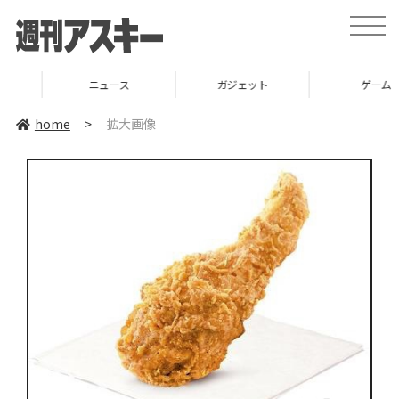
toggle
naviga
ニュース
ガジェット
ゲーム
home
>
拡大画像