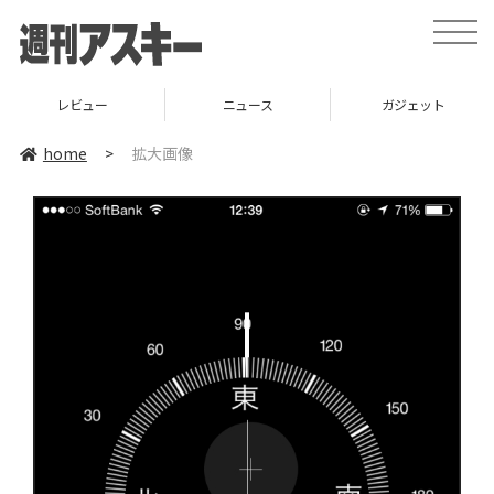
toggle
naviga
レビュー
ニュース
ガジェット
home
>
拡大画像