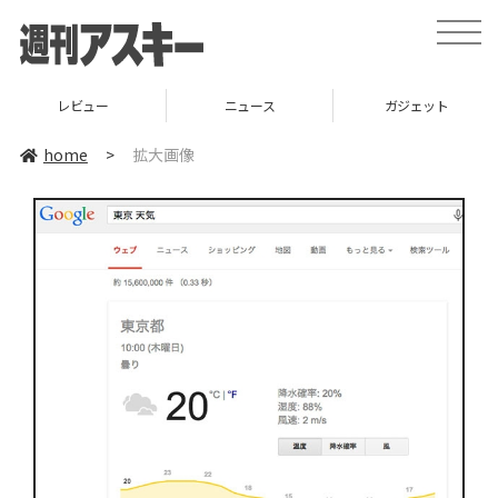
toggle
naviga
レビュー
ニュース
ガジェット
home
>
拡大画像