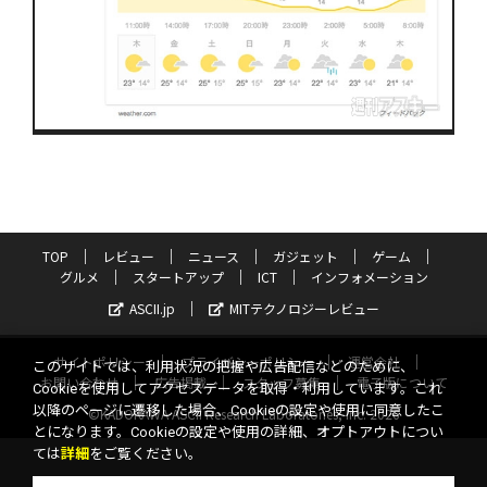
TOP
レビュー
ニュース
ガジェット
ゲーム
グルメ
スタートアップ
ICT
インフォメーション
ASCII.jp
MITテクノロジーレビュー
サイトポリシー
プライバシーポリシー
運営会社
このサイトでは、利用状況の把握や広告配信などのために、
お問い合わせ
広告掲載
スタッフ募集
電子版について
Cookieを使用してアクセスデータを取得・利用しています。これ
以降のページに遷移した場合、Cookieの設定や使用に同意したこ
©KADOKAWA ASCII Research Laboratories, Inc. 2026
とになります。Cookieの設定や使用の詳細、オプトアウトについ
ては
詳細
をご覧ください。