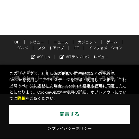
TOP
レビュー
ニュース
ガジェット
ゲーム
グルメ
スタートアップ
ICT
インフォメーション
ASCII.jp
MITテクノロジーレビュー
サイトポリシー
プライバシーポリシー
運営会社
このサイトでは、利用状況の把握や広告配信などのために、
お問い合わせ
広告掲載
スタッフ募集
電子版について
Cookieを使用してアクセスデータを取得・利用しています。これ
以降のページに遷移した場合、Cookieの設定や使用に同意したこ
©KADOKAWA ASCII Research Laboratories, Inc. 2026
とになります。Cookieの設定や使用の詳細、オプトアウトについ
ては
詳細
をご覧ください。
同意する
＞プライバシーポリシー