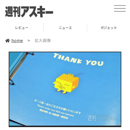
toggle
naviga
レビュー
ニュース
ガジェット
home
>
拡大画像