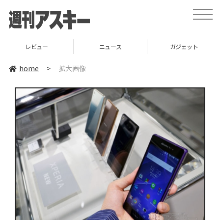
toggle
naviga
レビュー
ニュース
ガジェット
home
>
拡大画像