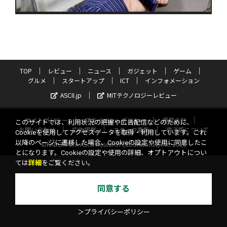
TOP
レビュー
ニュース
ガジェット
ゲーム
グルメ
スタートアップ
ICT
インフォメーション
ASCII.jp
MITテクノロジーレビュー
サイトポリシー
プライバシーポリシー
運営会社
このサイトでは、利用状況の把握や広告配信などのために、
お問い合わせ
広告掲載
スタッフ募集
電子版について
Cookieを使用してアクセスデータを取得・利用しています。これ
以降のページに遷移した場合、Cookieの設定や使用に同意したこ
©KADOKAWA ASCII Research Laboratories, Inc. 2026
とになります。Cookieの設定や使用の詳細、オプトアウトについ
ては
詳細
をご覧ください。
同意する
＞プライバシーポリシー